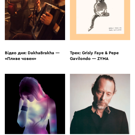
ВІДЕО
ВІДЕО
Відео дня: DakhaBrakha —
Трек: Grisly Faye & Pepe
«Пливе човен»
Gavilondo — ZYMA
ВЛАСНИЙ КОНТЕНТ
СТАТТІ
ВІДЕО