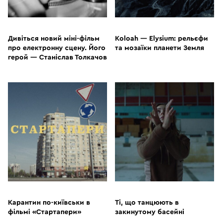
ВІДЕО
ВІДЕО
Дивіться новий міні-фільм
Koloah — Elysium: рельєфи
про електронну сцену. Його
та мозаїки планети Земля
герой — Станіслав Толкачов
ВІДЕО
ВІДЕО
Карантин по-київськи в
Ті, що танцюють в
фільмі «Стартапери»
закинутому басейні