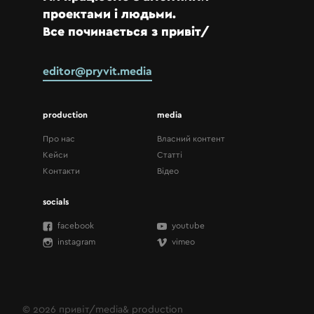
проектами і людьми.
Все починається з привіт/
editor@pryvit.media
production
media
Про нас
Власний контент
Кейси
Статті
Контакти
Відео
socials
facebook
youtube
instagram
vimeo
© 2026
привіт/media&
production