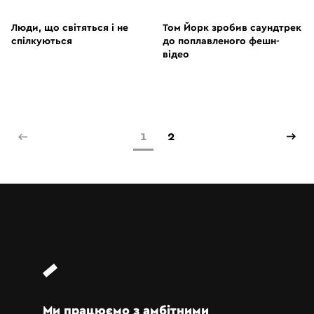
ВІДЕО
ВІДЕО
Люди, що світяться і не
Том Йорк зробив саундтрек
спілкуються
до поплавленого фешн-
відео
1
2
Ми працюємо з амбітними