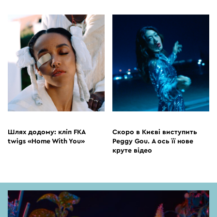
ВІДЕО
ВІДЕО
Шлях додому: кліп FKA
Скоро в Києві виступить
twigs «Home With You»
Peggy Gou. А ось її нове
круте відео