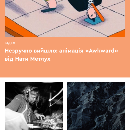
ВІДЕО
Незручно вийшло: анімація «Awkward»
від Нати Метлух