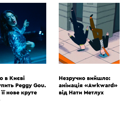
ВІДЕО
о в Києві
Незручно вийшло:
упить Peggy Gou.
анімація «Awkward»
 її нове круте
від Нати Метлух
о