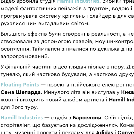
Відео зробила студія
Hamill Industries
. Зйомки тр
моделі фантастичних пейзажів з ґрунтом, водою і
програмувала систему кріплень і слайдерів для св
рухалися цим вигадливим світом.
Більшість ефектів були створені в реальності, а н
створювали за допомогою лазерів, моушн-контро
освітлення. Таймлапси знімалися по декілька днів
запрограмований.
У фінальній частині відео глядач пірнає в нору. 
тунелю, який частково будували, а частково друк
Floating Points
— проєкт англійського електронно
Сема Шепарда
. Минулого літа він виступав у
Києв
жовтні виходить новий альбом артиста і
Hamill Ind
для його туру.
Hamill Industries
— студія з
Барселони
. Свій підх
сторітелінг, що базується на дослідженнях». Кома
шоу, музейні проєкти і рекламу для
Adidas
і
Conve