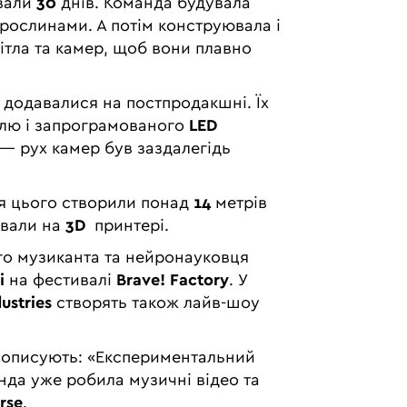
ивали
30
днів. Команда будувала
 рослинами. А потім конструювала і
ітла та камер, щоб вони плавно
е додавалися на постпродакшні. Їх
лю і запрограмованого
LED
 — рух камер був заздалегідь
Для цього створили понад
14
метрів
ували на
3D
принтері.
го музиканта та нейронауковця
і
на фестивалі
Brave! Factory
. У
ustries
створять також лайв-шоу
ід описують: «Експериментальний
нда уже робила музичні відео та
rse
.