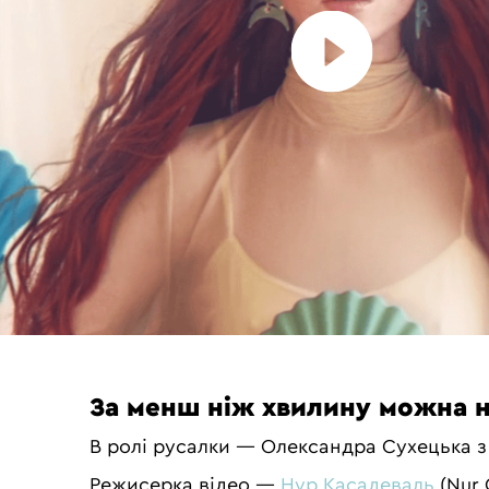
За менш ніж хвилину можна н
В ролі русалки — Олександра Сухецька з
Режисерка відео —
Нур Касадеваль
(Nur 