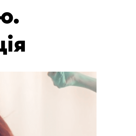
ю.
ція