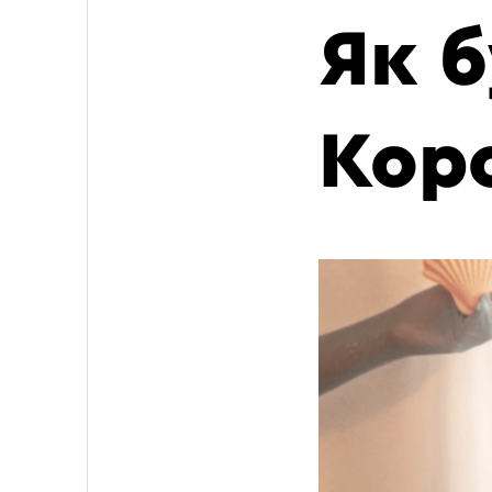
Як б
Коро