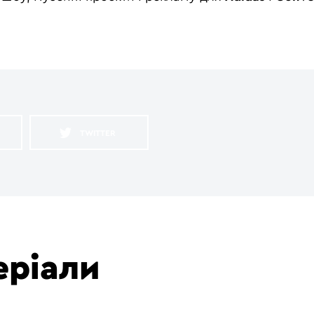
TWITTER
обхідно
авторизуватись
.
еріали