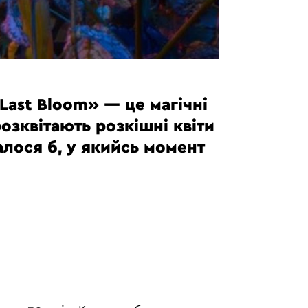
«Last Bloom» — це магічні
озквітають розкішні квіти
валося б, у якийсь момент