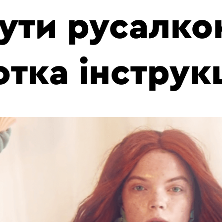
ути русалко
тка інструк