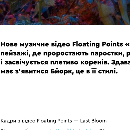
Нове музичне відео Floating Points 
пейзажі, де проростають паростки, р
і засвічується плетиво коренів. Зда
має з’явитися Бйорк, це в її стилі.
Кадри з відео Floating Points — Last Bloom