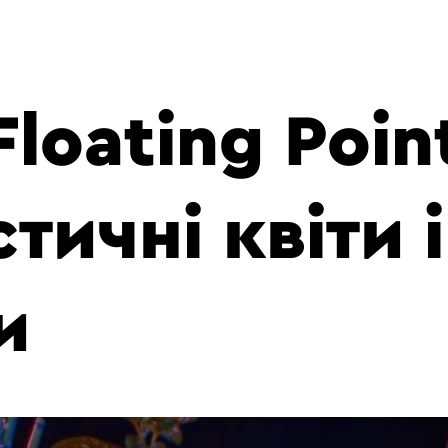
Floating Poin
тичні квіти і
и