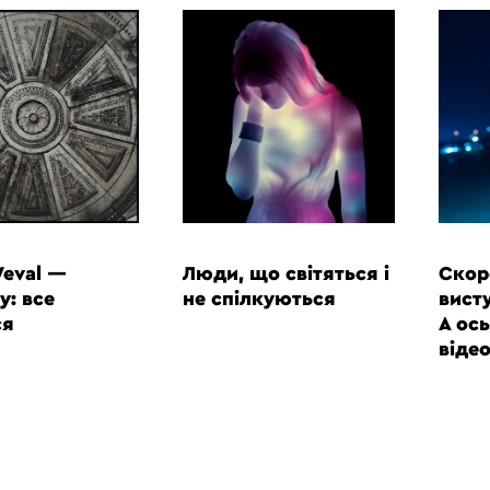
ВІДЕО
ВІДЕО
Weval —
Люди, що світяться і
Скор
y: все
не спілкуються
вист
ся
А ось
віде