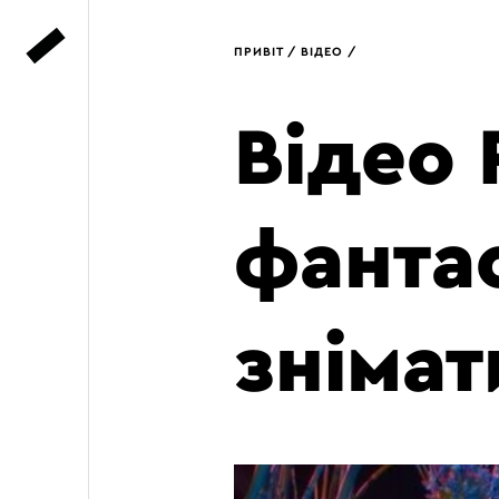
×
×
×
ПРИВІТ
ВІДЕО
Відео 
фантас
знімат