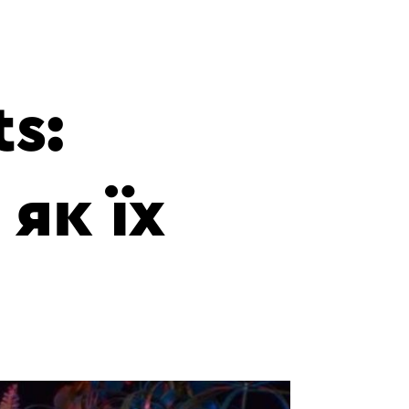
ts:
 як їх