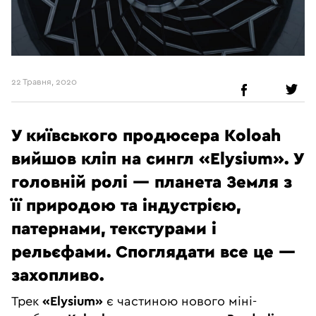
22 Травня, 2020
У київського продюсера Koloah
вийшов кліп на сингл «Elysium». У
головній ролі — планета Земля з
її природою та індустрією,
патернами, текстурами і
рельєфами. Споглядати все це —
захопливо.
Трек
«Elysium»
є частиною нового міні-