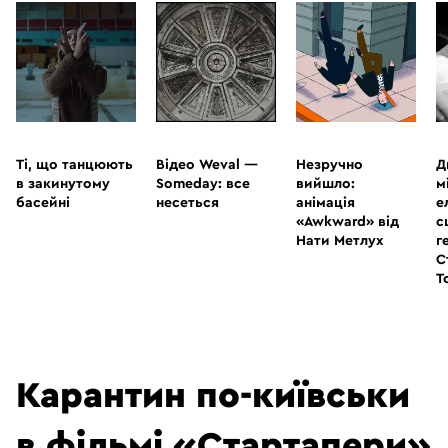
ВЛАСНИЙ КОНТЕНТ
ВІДЕО
ВІДЕО
ВІДЕО
В
СТАТТІ
Ті, що танцюють
Відео Weval —
Незручно
Д
в закинутому
Someday: все
вийшло:
м
ВІДЕО
басейні
несеться
анімація
е
«Awkward» від
с
Нати Метлух
г
С
Т
Карантин по-київськи
в фільмі «Стартапери»