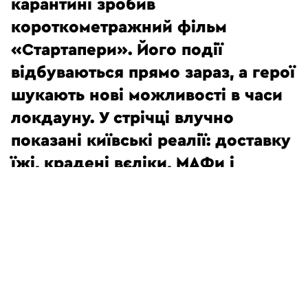
карантині зробив
короткометражний фільм
«Стартапери». Його події
відбуваються прямо зараз, а герої
шукають нові можливості в часи
локдауну. У стрічці влучно
показані київські реалії: доставку
їжі, крадені вєліки, МАФи і
спальники.
В описі сказано:
«Фільм направлено на запам’ятовування
маргінального часу початку карантину. Весь
хаос і нерозуміння того, що відбуватиметься в
найближчий час я втілив у героях. Це не
спекуляція на темі карантину. Він тут слугує