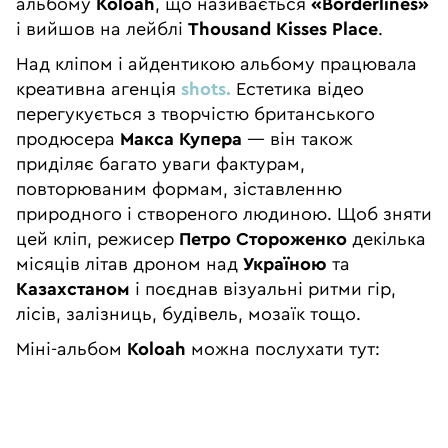
альбому
Koloah
, що називається
«Borderlines»
і вийшов на лейблі
Thousand Kisses Place
.
Над кліпом і айдентикою альбому працювала
креативна агенція
shots.
Естетика відео
перегукується з творчістю британського
продюсера
Макса Купера
— він також
приділяє багато уваги фактурам,
повторюваним формам, зіставленню
природного і створеного людиною. Щоб зняти
цей кліп, режисер
Петро Стороженко
декілька
місяців літав дроном над
Україною
та
Казахстаном
і поєднав візуальні ритми гір,
лісів, залізниць, будівель, мозаїк тощо.
Міні-альбом
Koloah
можна послухати тут: