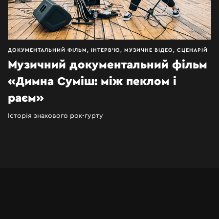
ПРО НАС
КЕЙСИ
ДОКУМЕНТАЛЬНИЙ ФІЛЬМ, ІНТЕРВ’Ю, МУЗИЧНЕ ВІДЕО, СЦЕНАРІЙ
Музичний документальний фільм
КОНТАКТИ
«Димна Суміш: між пеклом і
раєм»
Історія знакового рок-гурту