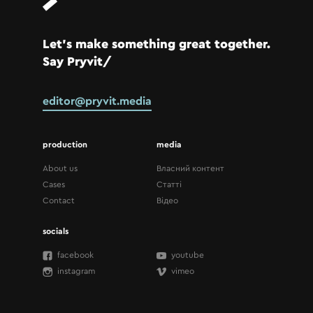
Let’s make something great together.
Say Pryvit/
editor@pryvit.media
production
media
About us
Власний контент
Cases
Статті
Contact
Відео
socials
facebook
youtube
instagram
vimeo