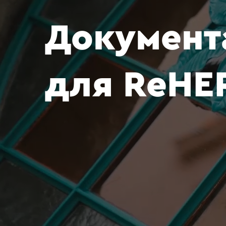
Документ
для
ReHE