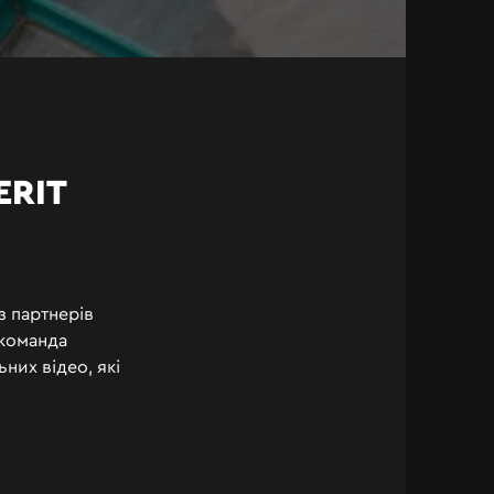
ERIT
з партнерів
 команда
них відео, які