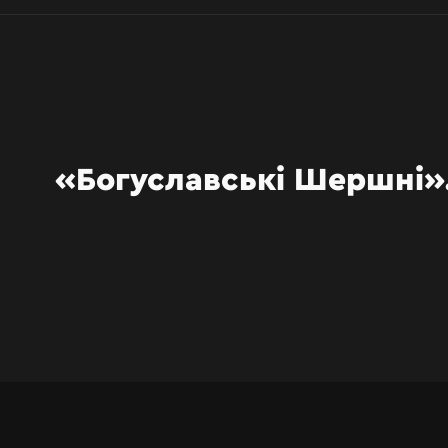
«Богуславські Шершні»