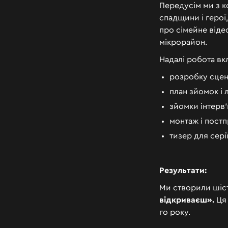
Передусім ми з к
спадщини і герої
про сімейне відео
мікрорайон.
Надалі робота вк
розробку сцена
план зйомок і 
зйомки інтерв’
монтаж і постп
тизер для серії
Результати:
Ми створили шіст
відкриваєш».
Ця 
го року.