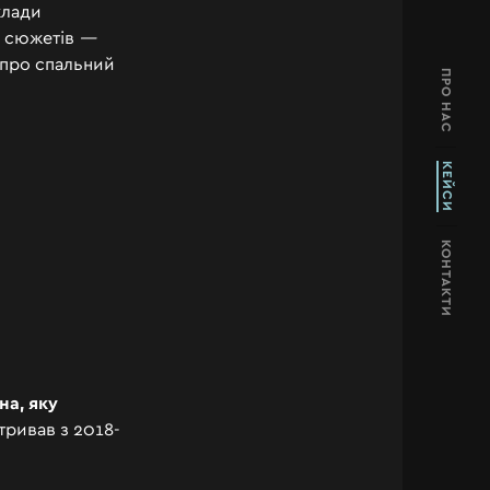
клади
ь сюжетів
—
ь про спальний
ПРО НАС
КЕЙСИ
КОНТАКТИ
а, яку
тривав з 2018-