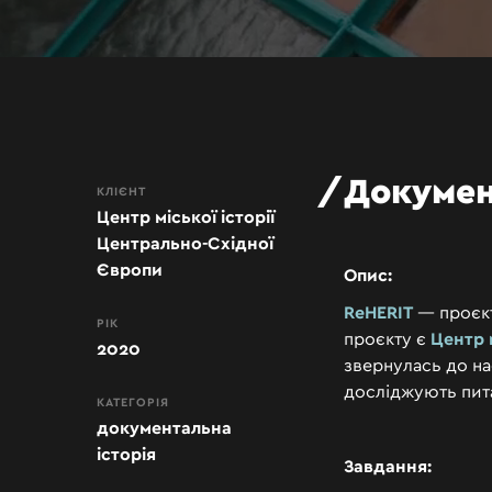
Докумен
КЛІЄНТ
Центр міської історії
Центрально-Східної
Європи
Опис:
ReHERIT
— проєкт
РІК
проєкту є
Центр 
2020
звернулась до на
досліджують пит
КАТЕГОРІЯ
документальна
історія
Завдання: