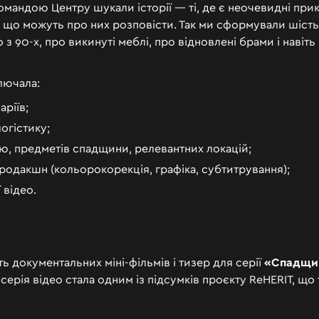
омандою Центру шукали історії — ті, де є неочевидні при
, що можуть про них розповісти. Так ми сформували шіст
 з 90-х, про викинуті меблі, про відновлені брами і навіт
лючала:
ріїв;
логістику;
ю, предметів спадщини, релевантних локацій;
родакшн (кольорокорекція, графіка, субтитрування);
 відео.
ь документальних міні-фільмів і тизер для серії
«Спадщин
серія відео стала одним із підсумків проєкту ReHERIT, що 