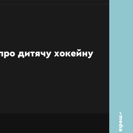
про дитячу хокейну