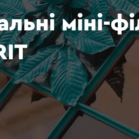
альні
міні-ф
RIT