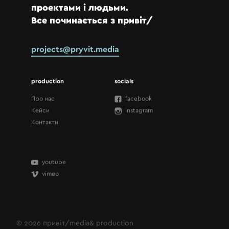
проектами і людьми.
Все починається з привіт/
projects@pryvit.media
production
socials
Про нас
facebook
Кейси
instagram
Контакти
youtube
vimeo
© 2026
привіт/media&
production