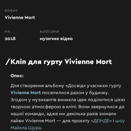
КЛІЄНТ
Vivienne Mort
РІК
КАТЕГОРІЯ
2018
музичне відео
Кліп
для
гурту
Vivienne
Mort
Опис:
Для створення альбому
«Досвід»
учасники гурту
Vivienne Mort
поселилися разом
у будинку.
Згодом у музикантів виникла ідея поділитися цією
творчою атмосферою в кліпі. Вони звернулися до
нашої команди, адже ми декілька разів знімали
лайви Vivienne Mort — для проєкту
«ДЕІНДЕ»
і
шоу
Майкла Щура
.