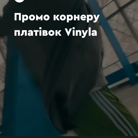
Промо
корнеру
платівок
Vinyla