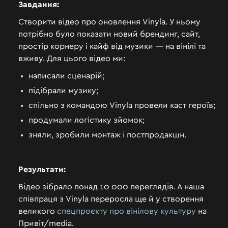
Завдання:
Створити відео про оновлення Vinyla. У ньому
потрібно було показати новий брендинг, сайт,
простір корнеру і кайф від музики — на вінілі та
вживу. Для цього відео ми:
написали сценарій;
підібрали музику;
спільно з командою Vinyla провели каст героїв;
продумали логістику зйомок;
зняли, зробили монтаж і постпродакшн.
Результати:
Відео зібрало понад 10 000 переглядів. А наша
співпраця з Vinyla переросла ще й у створення
великого
спецпроєкту про вінілову культуру
на
Привіт/media.